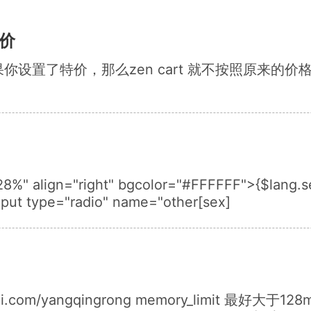
特价
 如果你设置了特价，那么zen cart 就不按照原来
"28%" align="right" bgcolor="#FFFFFF">{$lang.
nput type="radio" name="other[sex]
i.com/yangqingrong memory_limit 