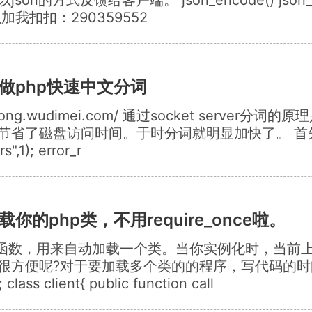
我扣扣：290359552
cket做php快速中文分词
://rong.wudimei.com/ 通过socket serv
磁盘访问时间。于时分词就明显加快了。 首先你要建一个
",1); error_r
)自动加载你的php类，不用require_once啦。
r()通过声名一个函数，用来自动加载一个类。当你实例化时
很方便呢?对于要加载多个类的的程序，写代码的时
class client{ public function call