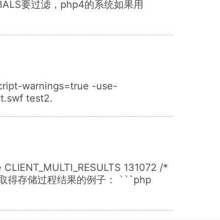
对GLOBALS要过滤，php4的系统如果用
cript-warnings=true -use-
.swf test2.
NT_MULTI_RESULTS 131072 /*
ql`并取得存储过程结果的例子： ```php