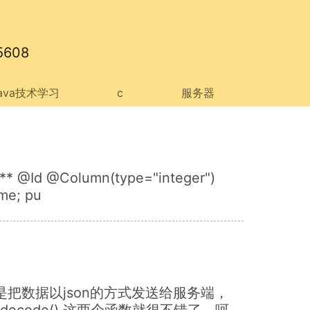
608
java技术学习
c
服务器
 /** @Id @Column(type="integer")
me; pu
就是把数据以json的方式发送给服务端，
_decode() 这两个函数就很不错了。呵