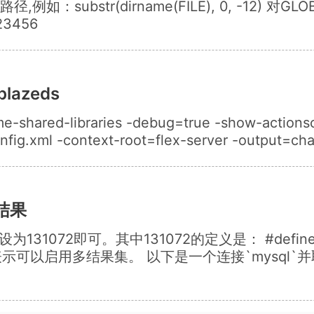
如：substr(dirname(FILE), 0, -12) 
23456
lazeds
time-shared-libraries -debug=true -show-actions
fig.xml -context-root=flex-server -output=chat
结果
31072即可。其中131072的定义是： #define CLIE
lts */ ``` 表示可以启用多结果集。 以下是一个连接`mys