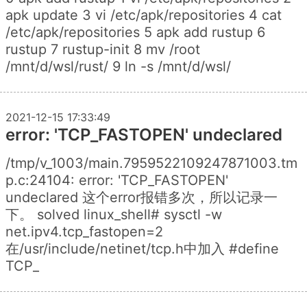
apk update 3 vi /etc/apk/repositories 4 cat
/etc/apk/repositories 5 apk add rustup 6
rustup 7 rustup-init 8 mv /root
/mnt/d/wsl/rust/ 9 ln -s /mnt/d/wsl/
2021-12-15 17:33:49
error: 'TCP_FASTOPEN' undeclared
/tmp/v_1003/main.7959522109247871003.tm
p.c:24104: error: 'TCP_FASTOPEN'
undeclared 这个error报错多次，所以记录一
下。 solved linux_shell# sysctl -w
net.ipv4.tcp_fastopen=2
在/usr/include/netinet/tcp.h中加入 #define
TCP_