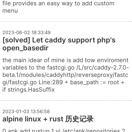
file provides an easy way to add custom
menu
2023-06-02 18:33:49
[solved] Let caddy support php's
open_basedir
the main idear of mine is add tow enviroment
variables to the fastcgi.go /L/src/caddy-2.7.0-
beta.1/modules/caddyhttp/reverseproxy/fastc
gi/fastcgi.go Line:289 + base_path := root +
if strings.HasSuffix
2023-01-03 13:56:58
alpine linux + rust 历史记录
0 apk add rustup 1 vi /etc/apk/repositories 2