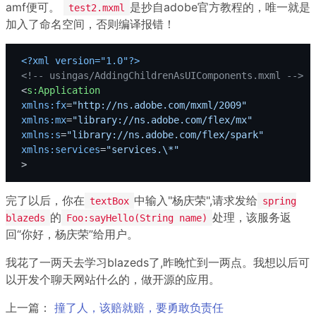
amf便可。
是抄自adobe官方教程的，唯一就是
test2.mxml
加入了命名空间，否则编译报错！
<?xml version="1.0"?>
<!-- usingas/AddingChildrenAsUIComponents.mxml -->
<
s:Application
xmlns:fx
=
"http://ns.adobe.com/mxml/2009"
xmlns:mx
=
"library://ns.adobe.com/flex/mx"
xmlns:s
=
"library://ns.adobe.com/flex/spark"
xmlns:services
=
"services.\*"
 >
完了以后，你在
中输入"杨庆荣",请求发给
textBox
spring
的
处理，该服务返
blazeds
Foo:sayHello(String name)
回“你好，杨庆荣”给用户。
我花了一两天去学习blazeds了,昨晚忙到一两点。我想以后可
以开发个聊天网站什么的，做开源的应用。
上一篇：
撞了人，该赔就赔，要勇敢负责任