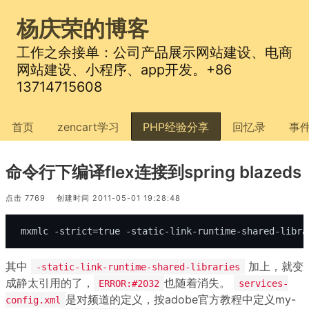
杨庆荣的博客
工作之余接单：公司产品展示网站建设、电商
网站建设、小程序、app开发。+86
13714715608
首页
zencart学习
PHP经验分享
回忆录
事
命令行下编译flex连接到spring blazeds
点击 7769 创建时间 2011-05-01 19:28:48
 mxmlc -strict=true -static-link-runtime-shared-libra
其中
加上，就变
-static-link-runtime-shared-libraries
成静太引用的了，
也随着消失。
ERROR:#2032
services-
是对频道的定义，按adobe官方教程中定义my-
config.xml